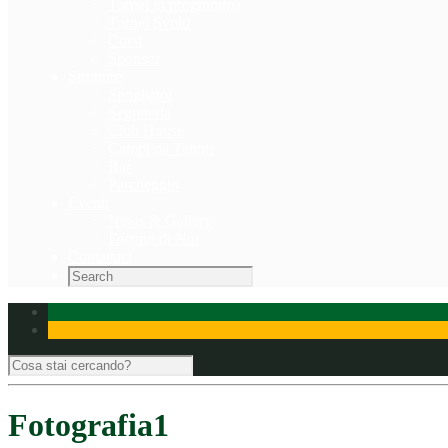
Tornei in programma
Tornei Svolti
Corsi
Sponsor
Strutture
Spogliatoi
Segreteria
Club House
Campi da Tennis
Bar
Parcheggio
Eventi
News & Gallery
Dicono di Noi
Contattaci
Fotografia1