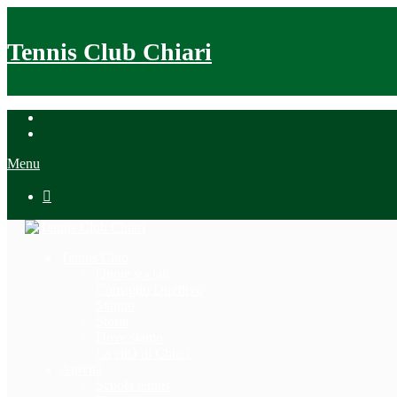
Tennis Club Chiari
Menu

Tennis Club
Quote sociali
Consiglio Direttivo
Statuto
Storia
Dove siamo
La città di Chiari
Attività
Scuola tennis