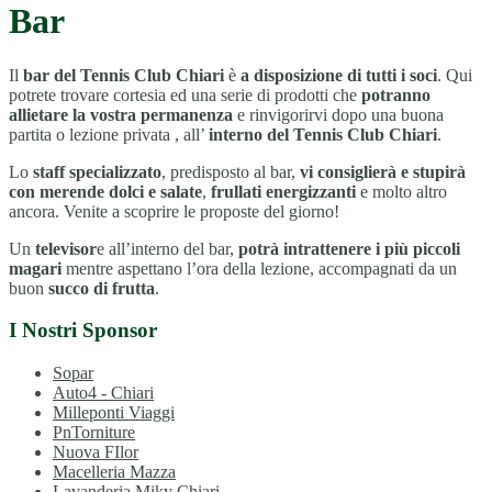
Bar
Il
bar del Tennis Club Chiari
è
a disposizione di tutti i soci
. Qui
potrete trovare cortesia ed una serie di prodotti che
potranno
allietare la vostra permanenza
e rinvigorirvi dopo una buona
partita o lezione privata , all’
interno del Tennis Club Chiari
.
Lo
staff specializzato
, predisposto al bar,
vi consiglierà e stupirà
con merende dolci e salate
,
frullati energizzanti
e molto altro
ancora. Venite a scoprire le proposte del giorno!
Un
televisor
e all’interno del bar,
potrà intrattenere i più piccoli
magari
mentre aspettano l’ora della lezione, accompagnati da un
buon
succo di frutta
.
I Nostri Sponsor
Sopar
Auto4 - Chiari
Milleponti Viaggi
PnTorniture
Nuova FIlor
Macelleria Mazza
Lavanderia Miky Chiari