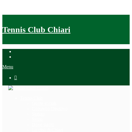
Tennis Club Chiari
Menu

Tennis Club
Quote sociali
Consiglio Direttivo
Statuto
Storia
Dove siamo
La città di Chiari