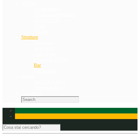
Attività
Scuola tennis
Tornei in programma
Tornei Svolti
Corsi
Sponsor
Strutture
Spogliatoi
Segreteria
Club House
Campi da Tennis
Bar
Parcheggio
Eventi
News & Gallery
Dicono di Noi
Contattaci