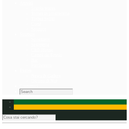
Attività
Scuola tennis
Tornei in programma
Tornei Svolti
Corsi
Sponsor
Strutture
Spogliatoi
Segreteria
Club House
Campi da Tennis
Bar
Parcheggio
Eventi
News & Gallery
Dicono di Noi
Contattaci