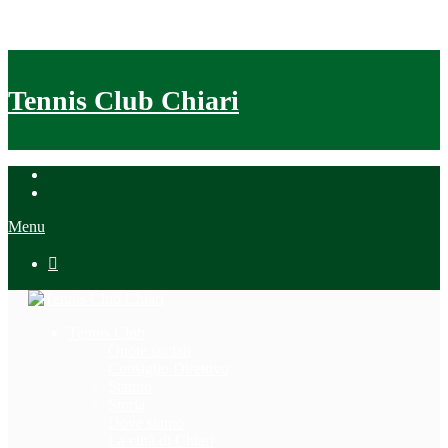
Tennis Club Chiari
Menu

Tennis Club
Quote sociali
Consiglio Direttivo
Statuto
Storia
Dove siamo
La città di Chiari