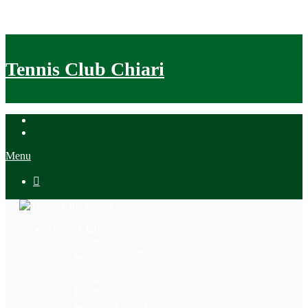
Tennis Club Chiari
Menu

Tennis Club
Quote sociali
Consiglio Direttivo
Statuto
Storia
Dove siamo
La città di Chiari