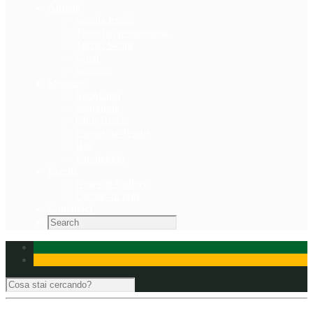
Attività
Scuola tennis
Tornei in programma
Tornei Svolti
Corsi
Sponsor
Strutture
Spogliatoi
Segreteria
Club House
Campi da Tennis
Bar
Parcheggio
Eventi
News & Gallery
Dicono di Noi
Contattaci