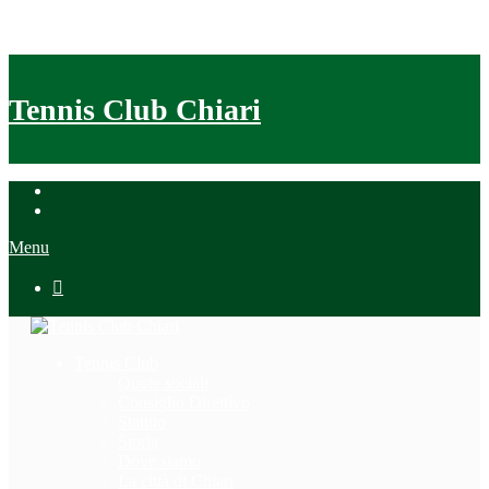
Tennis Club Chiari
Menu

Tennis Club
Quote sociali
Consiglio Direttivo
Statuto
Storia
Dove siamo
La città di Chiari