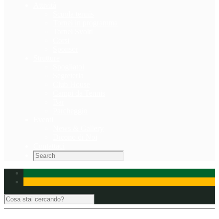
Attività
Scuola tennis
Tornei in programma
Tornei Svolti
Corsi
Sponsor
Strutture
Spogliatoi
Segreteria
Club House
Campi da Tennis
Bar
Parcheggio
Eventi
News & Gallery
Dicono di Noi
Contattaci