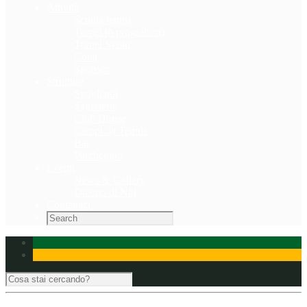
Attività
Scuola tennis
Tornei in programma
Tornei Svolti
Corsi
Sponsor
Strutture
Spogliatoi
Segreteria
Club House
Campi da Tennis
Bar
Parcheggio
Eventi
News & Gallery
Dicono di Noi
Contattaci