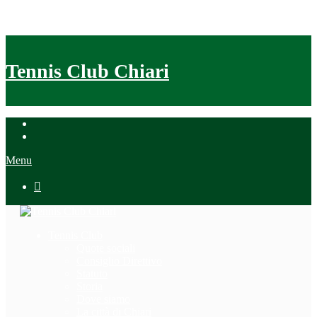
Tennis Club Chiari
Menu

Tennis Club
Quote sociali
Consiglio Direttivo
Statuto
Storia
Dove siamo
La città di Chiari