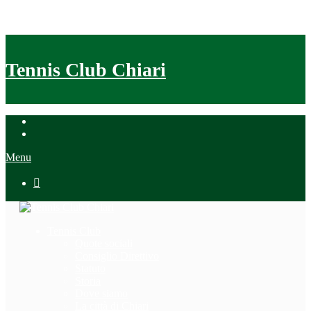
Tennis Club Chiari
Menu

Tennis Club
Quote sociali
Consiglio Direttivo
Statuto
Storia
Dove siamo
La città di Chiari