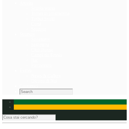
Attività
Scuola tennis
Tornei in programma
Tornei Svolti
Corsi
Sponsor
Strutture
Spogliatoi
Segreteria
Club House
Campi da Tennis
Bar
Parcheggio
Eventi
News & Gallery
Dicono di Noi
Contattaci