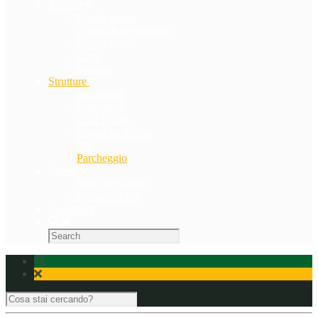
Attività
Scuola tennis
Tornei in programma
Tornei Svolti
Corsi
Sponsor
Strutture
Spogliatoi
Segreteria
Club House
Campi da Tennis
Bar
Parcheggio
Eventi
News & Gallery
Dicono di Noi
Contattaci