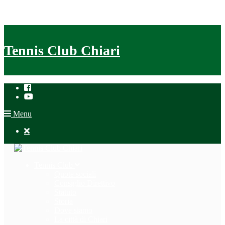
Tennis Club Chiari
Menu

Tennis Club
Quote sociali
Consiglio Direttivo
Statuto
Storia
Dove siamo
La città di Chiari