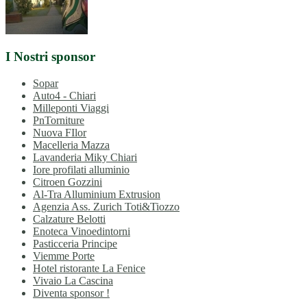
I Nostri sponsor
Sopar
Auto4 - Chiari
Milleponti Viaggi
PnTorniture
Nuova FIlor
Macelleria Mazza
Lavanderia Miky Chiari
Iore profilati alluminio
Citroen Gozzini
Al-Tra Alluminium Extrusion
Agenzia Ass. Zurich Toti&Tiozzo
Calzature Belotti
Enoteca Vinoedintorni
Pasticceria Principe
Viemme Porte
Hotel ristorante La Fenice
Vivaio La Cascina
Diventa sponsor !