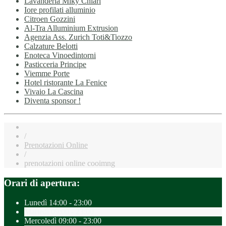
Lavanderia Miky Chiari
Iore profilati alluminio
Citroen Gozzini
Al-Tra Alluminium Extrusion
Agenzia Ass. Zurich Toti&Tiozzo
Calzature Belotti
Enoteca Vinoedintorni
Pasticceria Principe
Viemme Porte
Hotel ristorante La Fenice
Vivaio La Cascina
Diventa sponsor !
/
Prenotazioni Online
/
prenotazioni online cooimng
Orari di apertura:
Lunedì
14:00 - 23:00
Martedì
09:00 - 23:00
Mercoledì
09:00 - 23:00