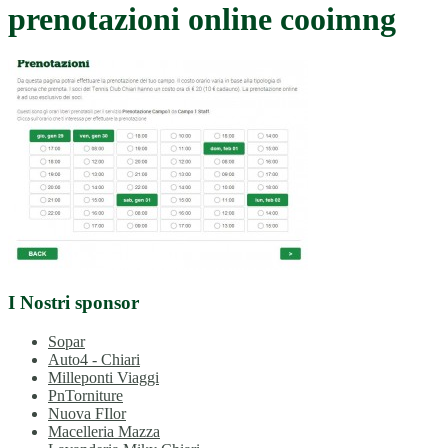
prenotazioni online cooimng
I Nostri sponsor
Sopar
Auto4 - Chiari
Milleponti Viaggi
PnTorniture
Nuova FIlor
Macelleria Mazza