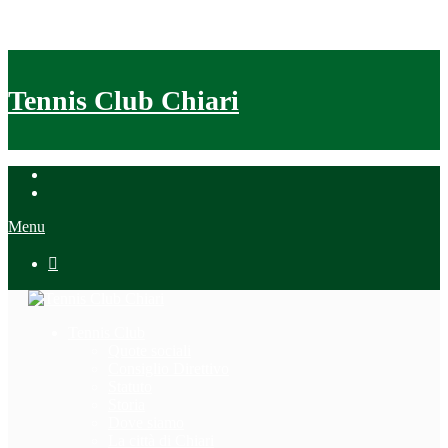
Tennis Club Chiari
Menu

Tennis Club
Quote sociali
Consiglio Direttivo
Statuto
Storia
Dove siamo
La città di Chiari