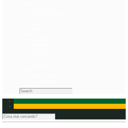
Attività
Scuola tennis
Tornei in programma
Tornei Svolti
Corsi
Sponsor
Strutture
Spogliatoi
Segreteria
Club House
Campi da Tennis
Bar
Parcheggio
Eventi
News & Gallery
Dicono di Noi
Contattaci