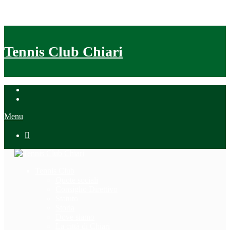
Tennis Club Chiari
Menu

Tennis Club
Quote sociali
Consiglio Direttivo
Statuto
Storia
Dove siamo
La città di Chiari