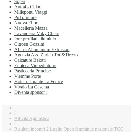
Sopar
Auto4 - Chiari
Milleponti Viaggi
PnTorniture
Nuova FIlor
Macelleria Mazza
Lavanderia Miky Chiari
Iore profilati alluminio
Citroen Gozzini
Al-Tra Alluminium Extrusion
Agenzia Ass. Zurich Toti&Tiozzo
Calzature Belotti
Enoteca Vinoedintorni
Pasticceria Principe
Viemme Porte
Hotel ristorante La Fenice
Vivaio La Cascina
Diventa sponsor !
/
Attività Agonistica
/
Risultati incontri 2 Luglio Open femminile nazionale TCC