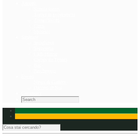
Attività
Scuola tennis
Tornei in programma
Tornei Svolti
Corsi
Sponsor
Strutture
Spogliatoi
Segreteria
Club House
Campi da Tennis
Bar
Parcheggio
Eventi
News & Gallery
Dicono di Noi
Contattaci