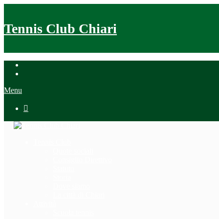
Tennis Club Chiari
Menu

Tennis Club
Quote sociali
Consiglio Direttivo
Statuto
Storia
Dove siamo
La città di Chiari
Attività
Scuola tennis