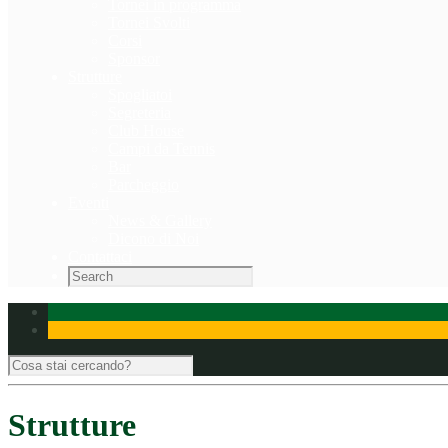
Tornei in programma
Tornei Svolti
Corsi
Sponsor
Strutture
Spogliatoi
Segreteria
Club House
Campi da Tennis
Bar
Parcheggio
Eventi
News & Gallery
Dicono di Noi
Contattaci
Strutture