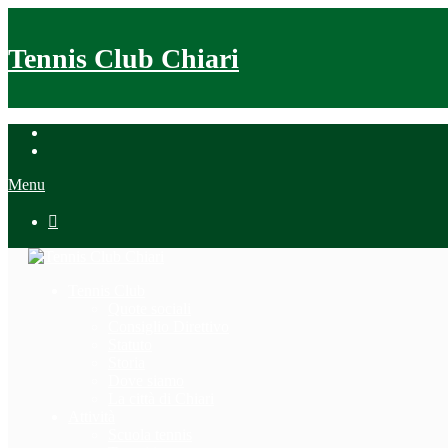
Tennis Club Chiari
Menu

Tennis Club
Quote sociali
Consiglio Direttivo
Statuto
Storia
Dove siamo
La città di Chiari
Attività
Scuola tennis