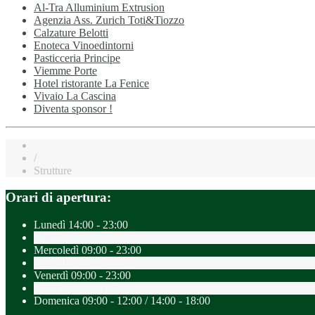
Al-Tra Alluminium Extrusion
Agenzia Ass. Zurich Toti&Tiozzo
Calzature Belotti
Enoteca Vinoedintorni
Pasticceria Principe
Viemme Porte
Hotel ristorante La Fenice
Vivaio La Cascina
Diventa sponsor !
/
Strutture
Orari di apertura:
Lunedì
14:00 - 23:00
Martedì
09:00 - 23:00
Mercoledì
09:00 - 23:00
Giovedì
09:00 - 23:00
Venerdì
09:00 - 23:00
Sabato
09:00 - 18:00
Domenica
09:00 - 12:00 / 14:00 - 18:00