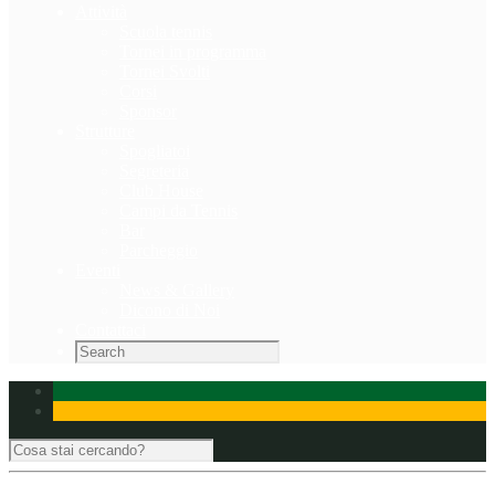
Attività
Scuola tennis
Tornei in programma
Tornei Svolti
Corsi
Sponsor
Strutture
Spogliatoi
Segreteria
Club House
Campi da Tennis
Bar
Parcheggio
Eventi
News & Gallery
Dicono di Noi
Contattaci