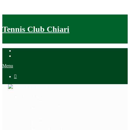
Tennis Club Chiari
Menu

Tennis Club
Quote sociali
Consiglio Direttivo
Statuto
Storia
Dove siamo
La città di Chiari