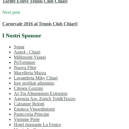
Tariffe Estive Tennis Club Chiari
Next post
Carnevale 2016 al Tennis Club Chiari!
I Nostri Sponsor
Sopar
Auto4 - Chiari
Milleponti Viaggi
PnTorniture
Nuova FIlor
Macelleria Mazza
Lavanderia Miky Chiari
Iore profilati alluminio
Citroen Gozzini
Al-Tra Alluminium Extrusion
Agenzia Ass. Zurich Toti&Tiozzo
Calzature Belotti
Enoteca Vinoedintorni
Pasticceria Principe
Viemme Porte
Hotel ristorante La Fenice